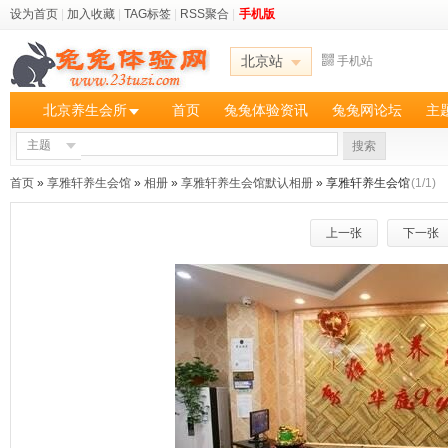
设为首页
|
加入收藏
|
TAG标签
|
RSS聚合
|
手机版
北京站
手机站
北京养生会所
首页
兔兔体验资讯
兔兔网论坛
主
主题
搜索
首页
»
享雅轩养生会馆
»
相册
»
享雅轩养生会馆默认相册
» 享雅轩养生会馆
(1/1)
上一张
下一张