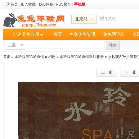
设为首页
|
加入收藏
|
TAG标签
|
RSS聚合
|
手机版
北京站
手机站
北京养生会所
首页
兔兔体验资讯
兔兔网论坛
主
主题
搜索
首页
»
水玲珑SPA足道馆
»
相册
»
水玲珑SPA足道馆默认相册
» 水玲珑SPA足道馆
上一张
下一张