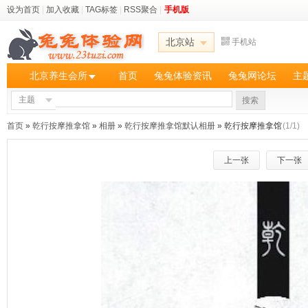
设为首页
|
加入收藏
|
TAG标签
|
RSS聚合
|
手机版
北京站
手机站
北京养生会所
首页
兔兔体验资讯
兔兔网论坛
主
主题
搜索
首页
»
乾行按摩推拿馆
»
相册
»
乾行按摩推拿馆默认相册
» 乾行按摩推拿馆
(1/1)
上一张
下一张