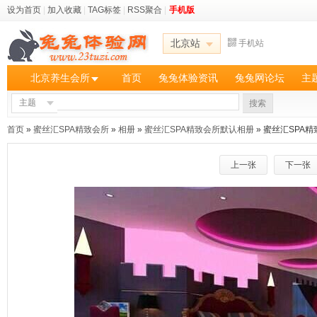
设为首页
|
加入收藏
|
TAG标签
|
RSS聚合
|
手机版
北京站
手机站
北京养生会所
首页
兔兔体验资讯
兔兔网论坛
主
主题
搜索
首页
»
蜜丝汇SPA精致会所
»
相册
»
蜜丝汇SPA精致会所默认相册
» 蜜丝汇SPA
上一张
下一张