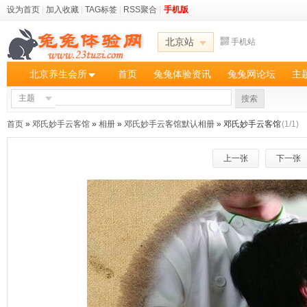
设为首页
|
加入收藏
|
TAG标签
|
RSS聚合
|
手机版
北京站
手机站
北京养生会所
首页
兔兔体验资讯
兔兔网论坛
主
主题
搜索
首页
»
邓氏妙手云客馆
»
相册
»
邓氏妙手云客馆默认相册
» 邓氏妙手云客馆
(1/1)
上一张
下一张