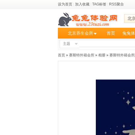
设为首页
|
加入收藏
|
TAG标签
|
RSS聚合
北
北京养生会所
首页
兔兔体
主题
首页
»
赛斯特外籍会所
»
相册
»
赛斯特外籍会所