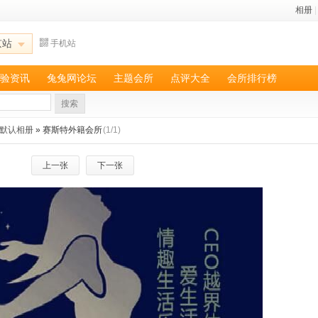
相册
|
京站
手机站
验资讯
兔兔网论坛
主题会所
点评大全
会所排行榜
搜索
默认相册
» 赛斯特外籍会所
(1/1)
上一张
下一张