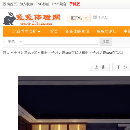
设为首页
|
加入收藏
|
TAG标签
|
RSS聚合
|
手机版
北京站
手机站
北京养生会所
首页
兔兔体验资讯
兔兔网论坛
主
主题
搜索
首页
»
子月足道spa馆
»
相册
»
子月足道spa馆默认相册
» 子月足道spa馆
(1/1)
上一张
下一张