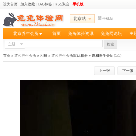
设为首页
|
加入收藏
|
TAG标签
|
RSS聚合
|
手机版
北京站
手机站
北京养生会所
首页
兔兔体验资讯
兔兔网论坛
主
主题
搜索
首页
»
道和养生会所
»
相册
»
道和养生会所默认相册
» 道和养生会所
(1/1)
上一张
下一张