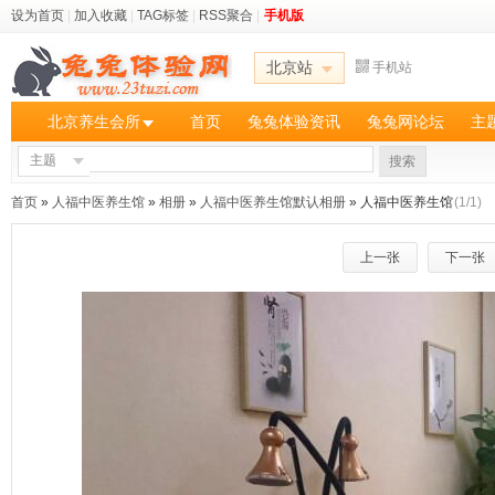
设为首页
|
加入收藏
|
TAG标签
|
RSS聚合
|
手机版
北京站
手机站
北京养生会所
首页
兔兔体验资讯
兔兔网论坛
主
主题
搜索
首页
»
人福中医养生馆
»
相册
»
人福中医养生馆默认相册
» 人福中医养生馆
(1/1)
上一张
下一张