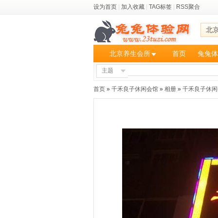
设为首页
|
加入收藏
|
TAG标签
|
RSS聚合
北
北京养生会所
首页
兔兔体
主题
首页
»
千禾良子休闲会馆
»
相册
»
千禾良子休闲