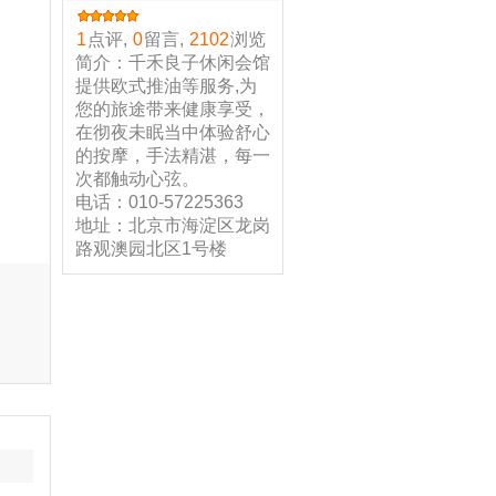
1
点评,
0
留言,
2102
浏览
简介：千禾良子休闲会馆
提供欧式推油等服务,为
您的旅途带来健康享受，
在彻夜未眠当中体验舒心
的按摩，手法精湛，每一
次都触动心弦。
电话：010-57225363
地址：北京市海淀区龙岗
路观澳园北区1号楼