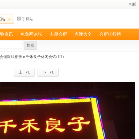
相册
|
京站
手机站
验资讯
兔兔网论坛
主题会所
点评大全
会所排行榜
搜索
会馆默认相册
» 千禾良子休闲会馆
(1/1)
上一张
下一张