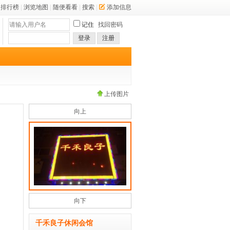
排行榜
|
浏览地图
|
随便看看
|
搜索
|
添加信息
记住
找回密码
登录
注册
上传图片
向上
向下
千禾良子休闲会馆