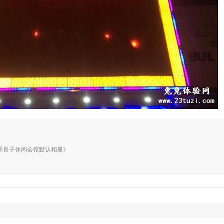
相册《千禾良子休闲会馆默认相册》