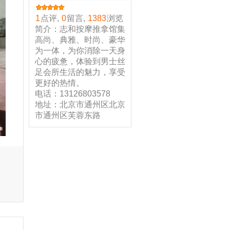
1
点评,
0
留言,
1383
浏览
简介：志和按摩推拿馆集
高尚、典雅、时尚、豪华
为一体，为你消除一天身
心的疲惫，体验到男士丝
足会所生活的魅力，享受
更好的热情。
电话：13126803578
地址：北京市通州区北京
市通州区芙蓉东路