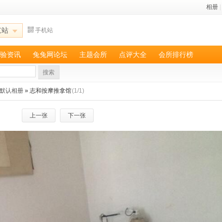
相册
|
京站
手机站
验资讯
兔兔网论坛
主题会所
点评大全
会所排行榜
搜索
默认相册
» 志和按摩推拿馆
(1/1)
上一张
下一张