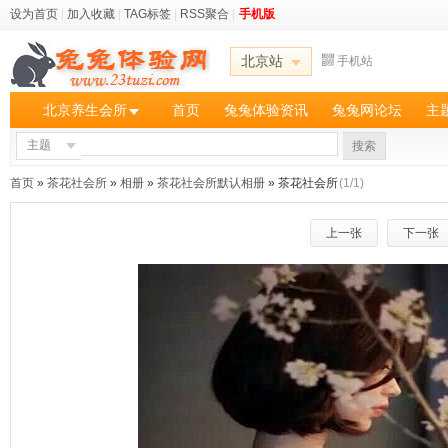
设为首页
|
加入收藏
|
TAG标签
|
RSS聚合
|
手机版
北京站
手机站
北京养生会所
首页
兔兔体验资讯
兔兔网论坛
主
主题
搜索
首页
»
茶花社会所
»
相册
»
茶花社会所默认相册
» 茶花社会所
(1/1)
上一张
下一张