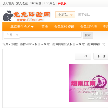
设为首页
|
加入收藏
|
TAG标签
|
RSS聚合
|
手机版
北京站
手机站
北京养生会所
首页
兔兔体验资讯
兔兔网论坛
主
主题
搜索
首页
»
烟雨江南休闲馆
»
相册
»
烟雨江南休闲馆默认相册
» 烟雨江南休闲馆
(1/1)
上一张
下一张