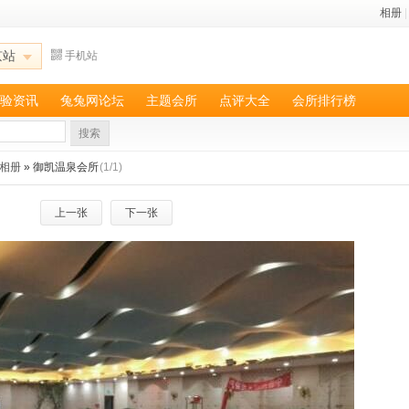
相册
|
京站
手机站
验资讯
兔兔网论坛
主题会所
点评大全
会所排行榜
搜索
相册
» 御凯温泉会所
(1/1)
上一张
下一张