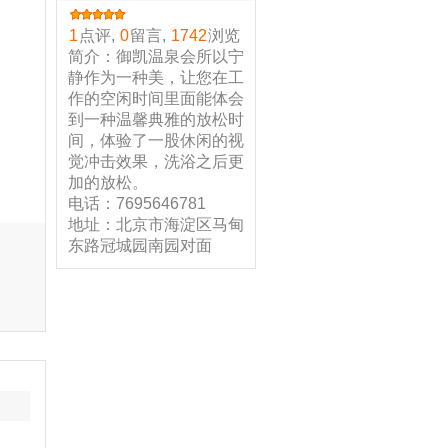
1
点评,
0
留言,
1742
浏览
简介：御凯温泉会所以宁
静作为一种美，让您在工
作的空闲时间里面能体会
到一种温馨典雅的放松时
间，体验了一股休闲的视
觉冲击效果，洗浴之后更
加的放松。
电话：7695646781
地址：北京市海淀区马甸
东路冠城园南园对面