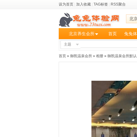
设为首页
|
加入收藏
|
TAG标签
|
RSS聚合
北
北京养生会所
首页
兔兔体
主题
首页
»
御凯温泉会所
»
相册
»
御凯温泉会所默认