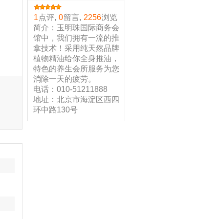
1
点评,
0
留言,
2256
浏览
简介：玉明珠国际商务会
馆中，我们拥有一流的推
拿技术！采用纯天然品牌
植物精油给你全身推油，
特色的养生会所服务为您
消除一天的疲劳。
电话：010-51211888
地址：北京市海淀区西四
环中路130号