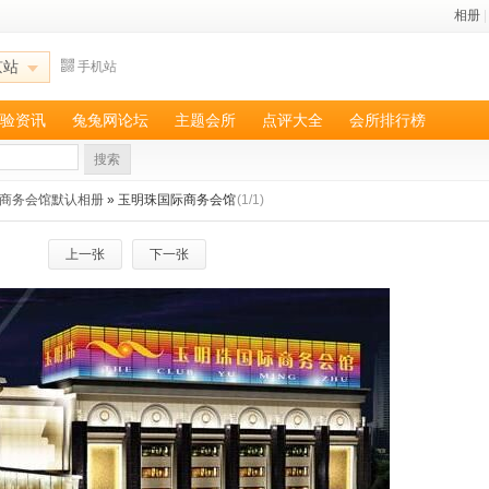
相册
|
京站
手机站
验资讯
兔兔网论坛
主题会所
点评大全
会所排行榜
搜索
商务会馆默认相册
» 玉明珠国际商务会馆
(1/1)
上一张
下一张