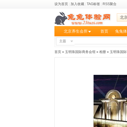
设为首页
|
加入收藏
|
TAG标签
|
RSS聚合
北
北京养生会所
首页
兔兔体
主题
首页
»
玉明珠国际商务会馆
»
相册
»
玉明珠国际