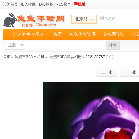
设为首页
|
加入收藏
|
TAG标签
|
RSS聚合
|
手机版
北京站
手机站
北京养生会所
首页
兔兔体验资讯
兔兔网论坛
主
主题
搜索
首页
»
御妃宫SPA
»
相册
»
御妃宫SPA默认相册
» 222_55787
(1/1)
上一张
下一张