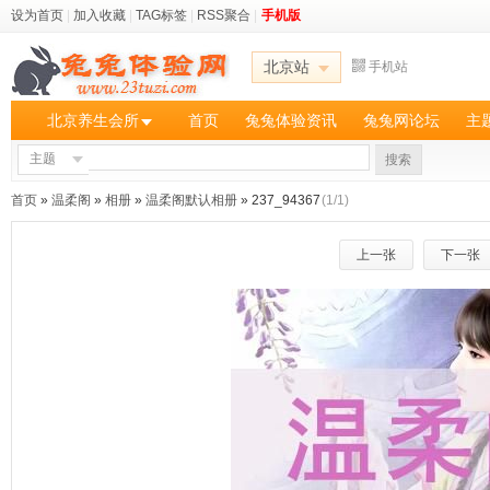
设为首页
|
加入收藏
|
TAG标签
|
RSS聚合
|
手机版
北京站
手机站
北京养生会所
首页
兔兔体验资讯
兔兔网论坛
主
主题
搜索
首页
»
温柔阁
»
相册
»
温柔阁默认相册
» 237_94367
(1/1)
上一张
下一张