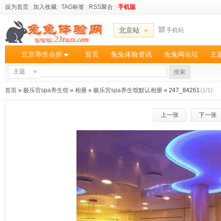
设为首页
|
加入收藏
|
TAG标签
|
RSS聚合
|
手机版
北京站
手机站
北京养生会所
首页
兔兔体验资讯
兔兔网论坛
主
主题
搜索
首页
»
极乐宫spa养生馆
»
相册
»
极乐宫spa养生馆默认相册
» 247_84261
(1/1)
上一张
下一张