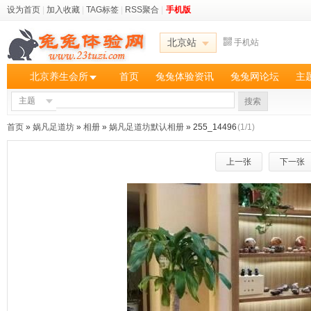
设为首页
|
加入收藏
|
TAG标签
|
RSS聚合
|
手机版
北京站
手机站
北京养生会所
首页
兔兔体验资讯
兔兔网论坛
主
主题
搜索
首页
»
娲凡足道坊
»
相册
»
娲凡足道坊默认相册
» 255_14496
(1/1)
上一张
下一张