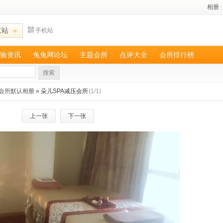
相册
|
京站
手机站
验资讯
兔兔网论坛
主题会所
点评大全
会所排行榜
搜索
压会所默认相册
» 朵儿SPA减压会所
(1/1)
上一张
下一张