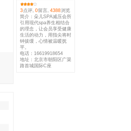
3
点评,
0
留言,
4388
浏览
简介：朵儿SPA减压会所
引用现代spa养生相结合
的理念，让会员享受健康
生活的动力，用指尖将时
钟拔缓，心情被温暖抚
平。
电话：16619918654
地址：北京市朝阳区广渠
路首城国际C座