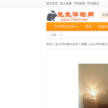
设为首页
|
加入收藏
|
TAG标签
|
RSS聚合
北
北京养生会所
首页
兔兔体
主题
首页
»
朵儿SPA减压会所
»
相册
»
朵儿SPA减