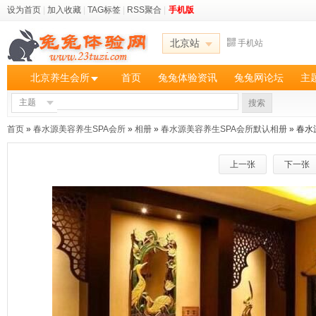
设为首页
|
加入收藏
|
TAG标签
|
RSS聚合
|
手机版
北京站
手机站
北京养生会所
首页
兔兔体验资讯
兔兔网论坛
主
主题
搜索
首页
»
春水源美容养生SPA会所
»
相册
»
春水源美容养生SPA会所默认相册
» 春
上一张
下一张