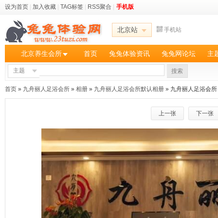
设为首页
|
加入收藏
|
TAG标签
|
RSS聚合
|
手机版
北京站
手机站
北京养生会所
首页
兔兔体验资讯
兔兔网论坛
主
主题
搜索
首页
»
九舟丽人足浴会所
»
相册
»
九舟丽人足浴会所默认相册
» 九舟丽人足浴会所
上一张
下一张