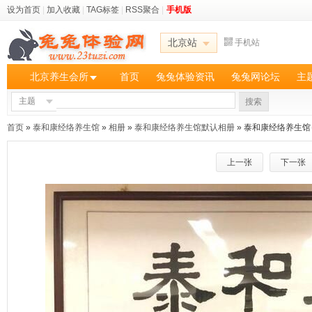
设为首页
|
加入收藏
|
TAG标签
|
RSS聚合
|
手机版
北京站
手机站
北京养生会所
首页
兔兔体验资讯
兔兔网论坛
主
主题
搜索
首页
»
泰和康经络养生馆
»
相册
»
泰和康经络养生馆默认相册
» 泰和康经络养生馆
上一张
下一张