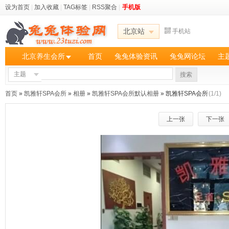
设为首页
|
加入收藏
|
TAG标签
|
RSS聚合
|
手机版
北京站
手机站
北京养生会所
首页
兔兔体验资讯
兔兔网论坛
主
主题
搜索
首页
»
凯雅轩SPA会所
»
相册
»
凯雅轩SPA会所默认相册
» 凯雅轩SPA会所
(1/1)
上一张
下一张