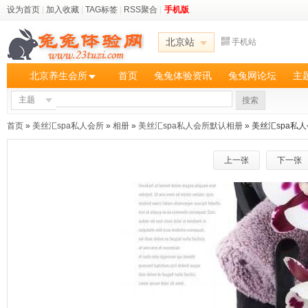
设为首页
|
加入收藏
|
TAG标签
|
RSS聚合
|
手机版
北京站
手机站
北京养生会所
首页
兔兔体验资讯
兔兔网论坛
主
主题
搜索
首页
»
美丝汇spa私人会所
»
相册
»
美丝汇spa私人会所默认相册
» 美丝汇spa私
上一张
下一张