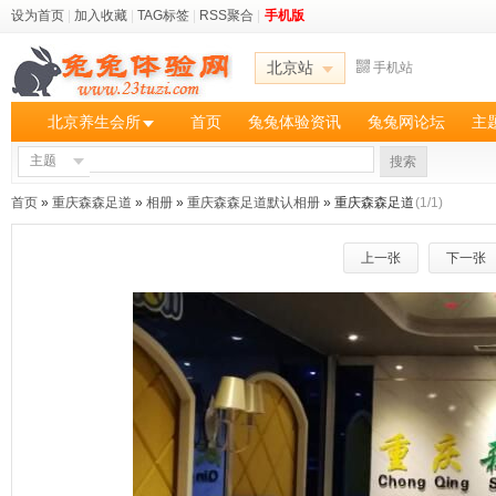
设为首页
|
加入收藏
|
TAG标签
|
RSS聚合
|
手机版
北京站
手机站
北京养生会所
首页
兔兔体验资讯
兔兔网论坛
主
主题
搜索
首页
»
重庆森森足道
»
相册
»
重庆森森足道默认相册
» 重庆森森足道
(1/1)
上一张
下一张