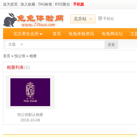
设为首页
|
加入收藏
|
TAG标签
|
RSS聚合
|
手机版
北京站
手机站
北京养生会所
首页
兔兔体验资讯
兔兔网论坛
主
主题
搜索
首页
»
悦公馆
»
相册
相册列表
(1)
悦公馆默认相册
2018-10-08