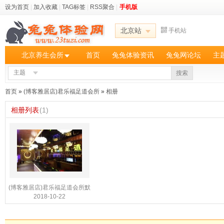
设为首页
|
加入收藏
|
TAG标签
|
RSS聚合
|
手机版
北京站
手机站
北京养生会所
首页
兔兔体验资讯
兔兔网论坛
主
主题
搜索
首页
»
(博客雅居店)君乐福足道会所
»
相册
相册列表
(1)
(博客雅居店)君乐福足道会所默
2018-10-22