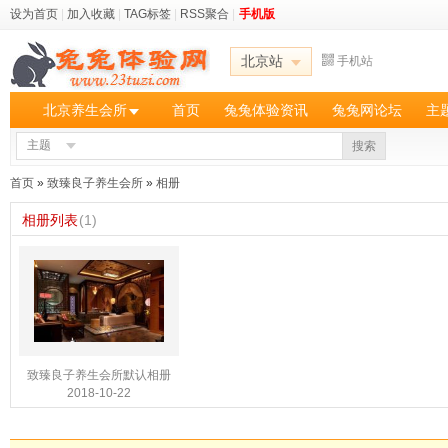
设为首页
|
加入收藏
|
TAG标签
|
RSS聚合
|
手机版
北京站
手机站
北京养生会所
首页
兔兔体验资讯
兔兔网论坛
主
主题
搜索
首页
»
致臻良子养生会所
»
相册
相册列表
(1)
致臻良子养生会所默认相册
2018-10-22