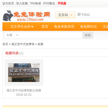
设为首页
|
加入收藏
|
TAG标签
|
RSS聚合
|
手机版
北京站
手机站
北京养生会所
首页
兔兔体验资讯
兔兔网论坛
主
主题
搜索
首页
»
颈正堂中式按摩馆
»
相册
相册列表
(1)
颈正堂中式按摩馆默认相册
2018-10-22