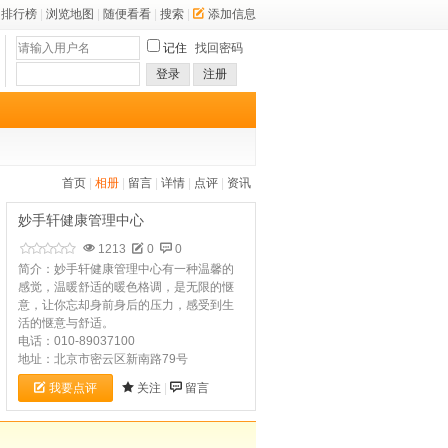
排行榜
|
浏览地图
|
随便看看
|
搜索
|
添加信息
记住
找回密码
登录
注册
首页
|
相册
|
留言
|
详情
|
点评
|
资讯
妙手轩健康管理中心
1213
0
0
简介：妙手轩健康管理中心有一种温馨的
感觉，温暖舒适的暖色格调，是无限的惬
意，让你忘却身前身后的压力，感受到生
活的惬意与舒适。
电话：010-89037100
地址：北京市密云区新南路79号
我要点评
关注
|
留言