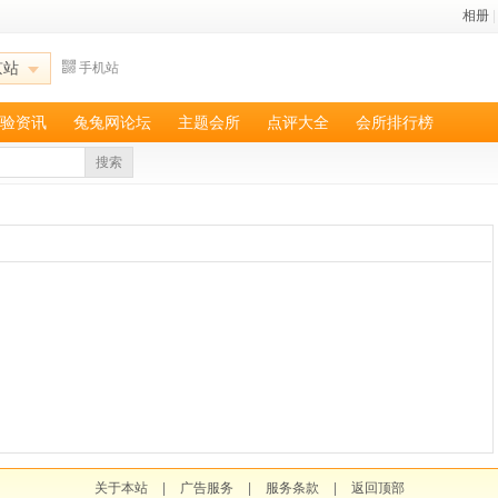
相册
|
京站
手机站
验资讯
兔兔网论坛
主题会所
点评大全
会所排行榜
搜索
关于本站
|
广告服务
|
服务条款
|
返回顶部