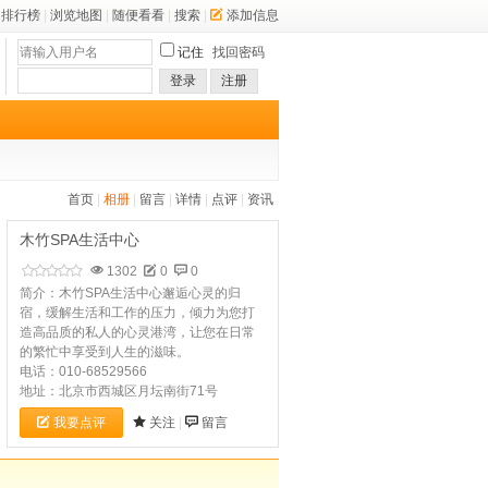
排行榜
|
浏览地图
|
随便看看
|
搜索
|
添加信息
记住
找回密码
登录
注册
首页
|
相册
|
留言
|
详情
|
点评
|
资讯
木竹SPA生活中心
1302
0
0
简介：木竹SPA生活中心邂逅心灵的归
宿，缓解生活和工作的压力，倾力为您打
造高品质的私人的心灵港湾，让您在日常
的繁忙中享受到人生的滋味。
电话：010-68529566
地址：北京市西城区月坛南街71号
我要点评
关注
|
留言