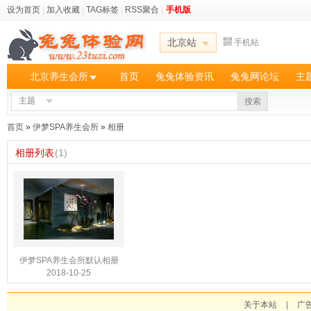
设为首页
|
加入收藏
|
TAG标签
|
RSS聚合
|
手机版
北京站
手机站
北京养生会所
首页
兔兔体验资讯
兔兔网论坛
主
主题
搜索
首页
»
伊梦SPA养生会所
»
相册
相册列表
(1)
伊梦SPA养生会所默认相册
2018-10-25
关于本站
|
广