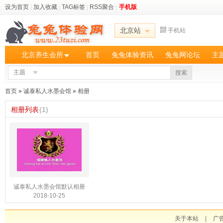
设为首页
|
加入收藏
|
TAG标签
|
RSS聚合
|
手机版
北京站
手机站
北京养生会所
首页
兔兔体验资讯
兔兔网论坛
主
主题
搜索
首页
»
诚泰私人水墨会馆
»
相册
相册列表
(1)
诚泰私人水墨会馆默认相册
2018-10-25
关于本站
|
广