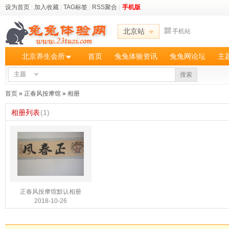
设为首页
|
加入收藏
|
TAG标签
|
RSS聚合
|
手机版
北京站
手机站
北京养生会所
首页
兔兔体验资讯
兔兔网论坛
主
主题
搜索
首页
»
正春风按摩馆
»
相册
相册列表
(1)
正春风按摩馆默认相册
2018-10-26