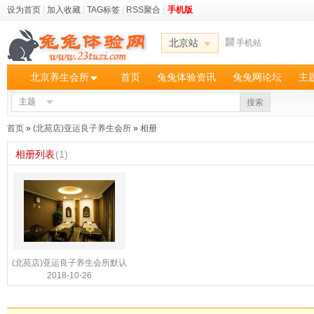
设为首页
|
加入收藏
|
TAG标签
|
RSS聚合
|
手机版
北京站
手机站
北京养生会所
首页
兔兔体验资讯
兔兔网论坛
主
主题
搜索
首页
»
(北苑店)亚运良子养生会所
»
相册
相册列表
(1)
(北苑店)亚运良子养生会所默认
2018-10-26