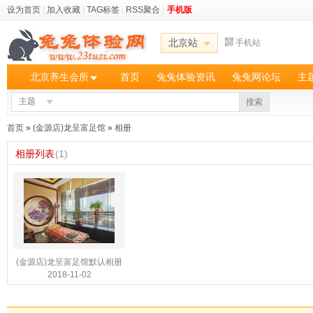
设为首页
|
加入收藏
|
TAG标签
|
RSS聚合
|
手机版
北京站
手机站
北京养生会所
首页
兔兔体验资讯
兔兔网论坛
主
主题
搜索
首页
»
(金源店)龙呈富足馆
»
相册
相册列表
(1)
(金源店)龙呈富足馆默认相册
2018-11-02