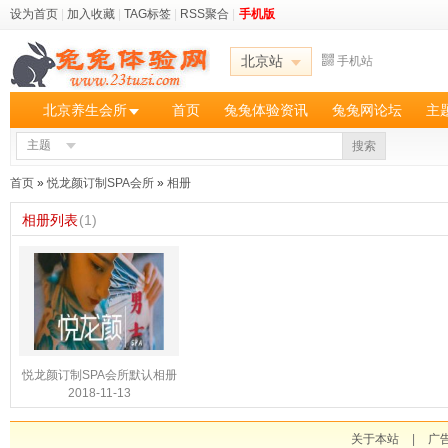
设为首页
|
加入收藏
|
TAG标签
|
RSS聚合
|
手机版
北京站
手机站
北京养生会所
首页
兔兔体验资讯
兔兔网论坛
主
主题
搜索
首页
»
悦龙颜订制SPA会所
»
相册
相册列表
(1)
悦龙颜订制SPA会所默认相册
2018-11-13
关于本站
|
广