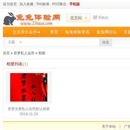
设为首页
|
加入收藏
|
TAG标签
|
RSS聚合
|
手机版
北京站
手机站
北京养生会所
首页
兔兔体验资讯
兔兔网论坛
主
主题
搜索
首页
»
君梦私人会所
»
相册
相册列表
(1)
君梦水磨私人会所默认相册
2018-11-24
关于本站
|
广