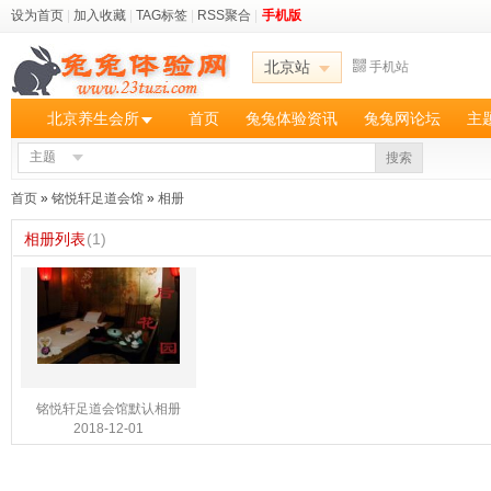
设为首页
|
加入收藏
|
TAG标签
|
RSS聚合
|
手机版
北京站
手机站
北京养生会所
首页
兔兔体验资讯
兔兔网论坛
主
主题
搜索
首页
»
铭悦轩足道会馆
»
相册
相册列表
(1)
铭悦轩足道会馆默认相册
2018-12-01