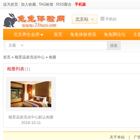
设为首页
|
加入收藏
|
TAG标签
|
RSS聚合
|
手机版
北京站
手机站
北京养生会所
首页
兔兔体验资讯
兔兔网论坛
主
主题
搜索
首页
»
顺景温泉洗浴中心
»
相册
相册列表
(1)
顺景温泉洗浴中心默认相册
2018-10-11
关于本站
|
广