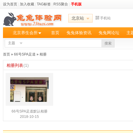
设为首页
|
加入收藏
|
TAG标签
|
RSS聚合
|
手机版
北京站
手机站
北京养生会所
首页
兔兔体验资讯
兔兔网论坛
主
主题
搜索
首页
»
66号SPA足道
»
相册
相册列表
(1)
66号SPA足道默认相册
2018-10-15