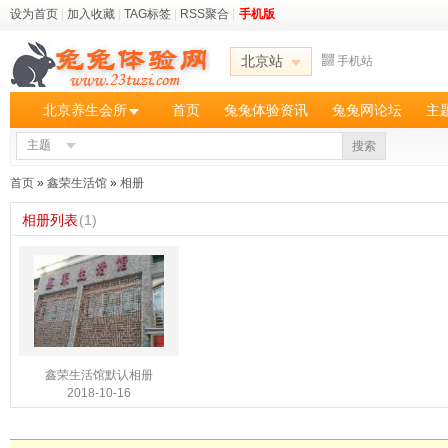
设为首页
|
加入收藏
|
TAG标签
|
RSS聚合
|
手机版
北京站
手机站
北京养生会所
首页
兔兔体验资讯
兔兔网论坛
主
主题
搜索
首页
»
鑫荣生活馆
»
相册
相册列表
(1)
鑫荣生活馆默认相册
2018-10-16