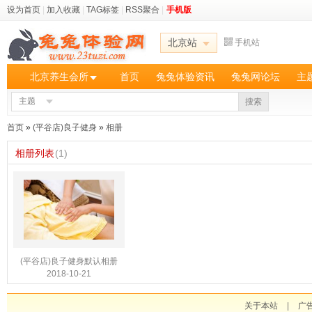
设为首页
|
加入收藏
|
TAG标签
|
RSS聚合
|
手机版
北京站
手机站
北京养生会所
首页
兔兔体验资讯
兔兔网论坛
主
主题
搜索
首页
»
(平谷店)良子健身
»
相册
相册列表
(1)
(平谷店)良子健身默认相册
2018-10-21
关于本站
|
广