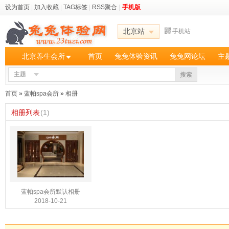
设为首页
|
加入收藏
|
TAG标签
|
RSS聚合
|
手机版
北京站
手机站
北京养生会所
首页
兔兔体验资讯
兔兔网论坛
主
主题
搜索
首页
»
蓝帕spa会所
»
相册
相册列表
(1)
蓝帕spa会所默认相册
2018-10-21