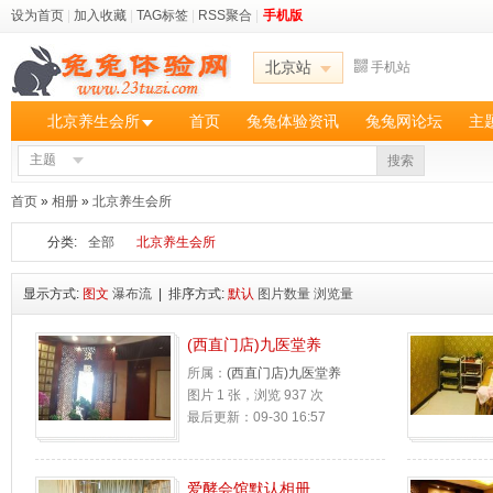
设为首页
|
加入收藏
|
TAG标签
|
RSS聚合
|
手机版
北京站
手机站
北京养生会所
首页
兔兔体验资讯
兔兔网论坛
主
主题
搜索
首页
»
相册
»
北京养生会所
分类:
全部
北京养生会所
显示方式:
图文
瀑布流
| 排序方式:
默认
图片数量
浏览量
(西直门店)九医堂养
所属：
(西直门店)九医堂养
图片 1 张，浏览 937 次
最后更新：09-30 16:57
爱酵会馆默认相册