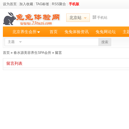
设为首页
|
加入收藏
|
TAG标签
|
RSS聚合
|
手机版
北京站
手机站
北京养生会所
首页
兔兔体验资讯
兔兔网论坛
主
主题
搜索
首页
»
春水源美容养生SPA会所
» 留言
留言列表