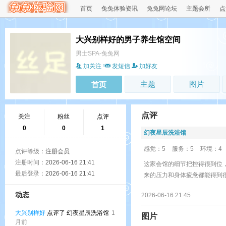
首页
兔兔体验资讯
兔兔网论坛
主题会所
点
大兴别样好的男子养生馆空间
男士SPA-兔兔网
加关注
发短信
加好友
主题
图片
首页
点评
关注
粉丝
点评
0
0
1
幻夜星辰洗浴馆
感觉：5
服务：5
环境：4
点评等级：
注册会员
注册时间：
2026-06-16 21:41
这家会馆的细节把控得很到位
最后登录：
2026-06-16 21:41
来的压力和身体疲惫都能得到
动态
2026-06-16 21:45
大兴别样好
点评了 幻夜星辰洗浴馆
1
图片
月前