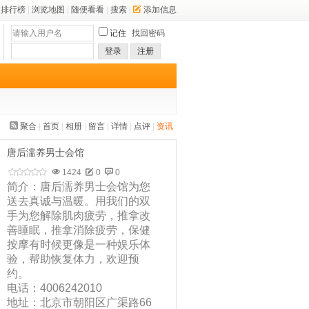
排行榜
|
浏览地图
|
随便看看
|
搜索
|
添加信息
记住
找回密码
登录
注册
聚合
|
首页
|
相册
|
留言
|
详情
|
点评
|
资讯
唐后濡养男士会馆
1424
0
0
简介：唐后濡养男士会馆为您
送去真诚与温暖。用我们的双
手为您解除肌肉疲劳，推拿改
善睡眠，推拿消除疲劳，保健
按摩有时候更像是一种娱乐体
验，帮助恢复体力，欢迎预
约。
电话：4006242010
地址：北京市朝阳区广渠路66