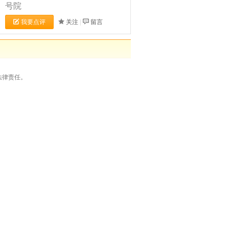
号院
我要点评
关注
|
留言
法律责任。