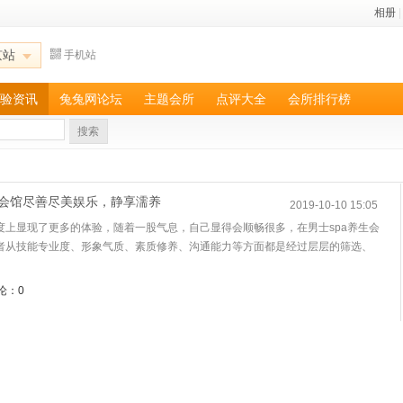
相册
|
京站
手机站
验资讯
兔兔网论坛
主题会所
点评大全
会所排行榜
搜索
a会馆尽善尽美娱乐，静享濡养
2019-10-10 15:05
度上显现了更多的体验，随着一股气息，自己显得会顺畅很多，在男士spa养生会
者从技能专业度、形象气质、素质修养、沟通能力等方面都是经过层层的筛选、
论：0