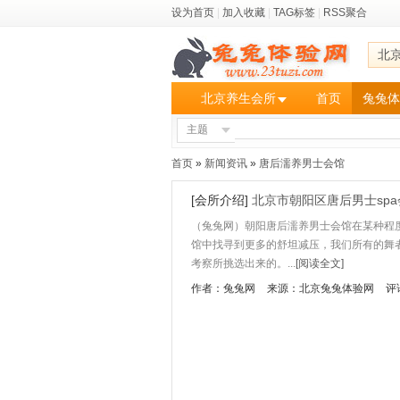
设为首页
|
加入收藏
|
TAG标签
|
RSS聚合
北
北京养生会所
首页
兔兔体
主题
首页
»
新闻资讯
»
唐后濡养男士会馆
[会所介绍]
北京市朝阳区唐后男士sp
（兔兔网）朝阳唐后濡养男士会馆在某种程
馆中找寻到更多的舒坦减压，我们所有的舞
考察所挑选出来的。...
[阅读全文]
作者：兔兔网
来源：北京兔兔体验网
评