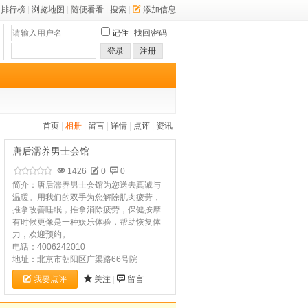
排行榜
|
浏览地图
|
随便看看
|
搜索
|
添加信息
记住
找回密码
登录
注册
首页
|
相册
|
留言
|
详情
|
点评
|
资讯
唐后濡养男士会馆
1426
0
0
简介：唐后濡养男士会馆为您送去真诚与
温暖。用我们的双手为您解除肌肉疲劳，
推拿改善睡眠，推拿消除疲劳，保健按摩
有时候更像是一种娱乐体验，帮助恢复体
力，欢迎预约。
电话：4006242010
地址：北京市朝阳区广渠路66号院
我要点评
关注
|
留言