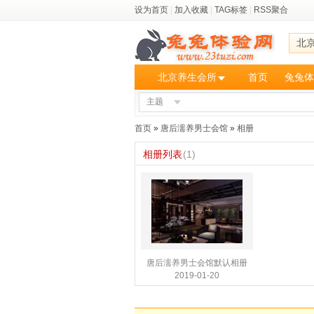
设为首页
|
加入收藏
|
TAG标签
|
RSS聚合
北
北京养生会所
首页
兔兔体
主题
首页
»
唐后濡养男士会馆
»
相册
相册列表
(1)
唐后濡养男士会馆默认相册
2019-01-20