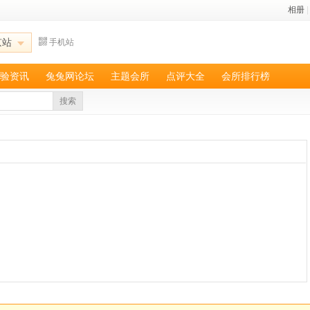
相册
|
京站
手机站
验资讯
兔兔网论坛
主题会所
点评大全
会所排行榜
搜索